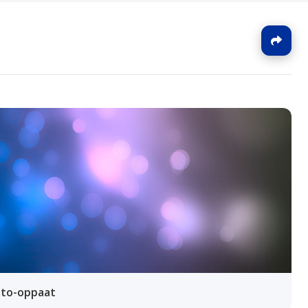
J
to-oppaat