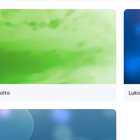
olto
Luki