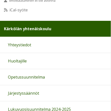
Ilmoittautuminen ei ole avoinna
10:00
iCal-syöte
11:00
Kärkölän yhtenäiskoulu
12:00
Yhteystiedot
13:00
Huoltajille
14:00
15:00
Opetussuunnitelma
16:00
Järjestyssäännöt
17:00
Lukuvuosisuunnitelma 2024-2025