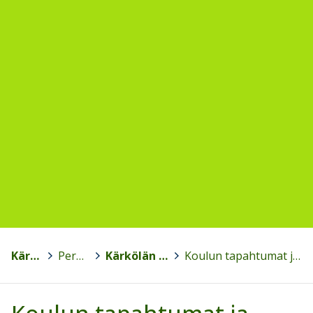
Kärkölä
>
Perusopetus
>
Kärkölän yhtenäiskoulu
>
Koulun tapahtumat ja tilaisuudet