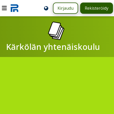
Kirjaudu
Rekisteröidy
Kärkölän yhtenäiskoulu