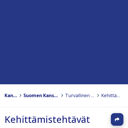
Kansanopistot
>
Suomen Kansanopistoyhdistys – Finlands Folkhögskolförening ry
>
Turvallinen opisto -koulutusohjelma ja turvallisuusoppaat
>
Kehittämistehtävät
Kehittämistehtävät