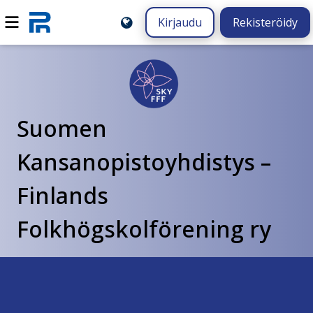
Kirjaudu
Rekisteröidy
Suomen
Kansanopistoyhdistys –
Finlands
Folkhögskolförening ry