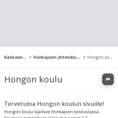
Kankaanpää
>
Honkajoen yhtenäiskoulu
>
Hongon koulu
Hongon koulu
Tervetuloa Hongon koulun sivuille!
Hongon koulu sijaitsee Honkajoen keskustassa.
Koulussa opiskelevat alakoulun luokat 1-5.