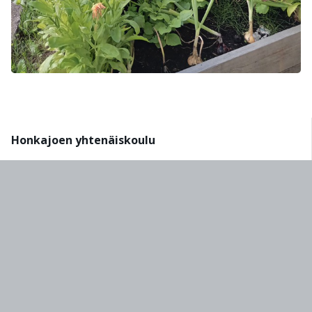
Honkajoen yhtenäiskoulu
Lukuvuositiedote
Esiopetus
Hongon koulu