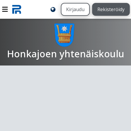
Kirjaudu
Rekisteröidy
Honkajoen yhtenäiskoulu