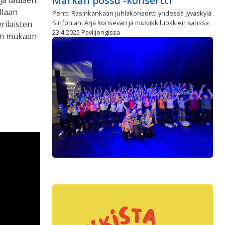
Markan possu -konsertti
ja laulaen.
llaan
Pentti Rasinkankaan juhlakonsertti yhdessä Jyväskylä
Sinfonian, Arja Korisevan ja musiikkiluokkien kanssa
rilaisten
23.4.2025 Paviljongissa
ien mukaan