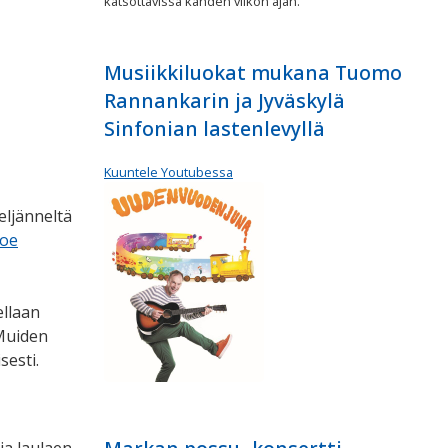
katsottavissa kahden viikon ajan.
Musiikkiluokat mukana Tuomo
Rannankarin ja Jyväskylä
Sinfonian lastenlevyllä
Kuuntele Youtubessa
eljänneltä
koe
ellaan
 Muiden
sesti.