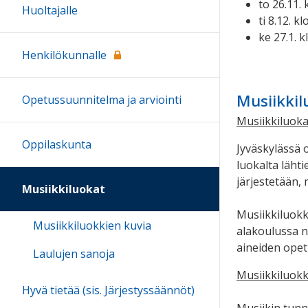
to 26.11.
Huoltajalle
ti 8.12. 
ke 27.1. 
Henkilökunnalle
Musiikki
Opetussuunnitelma ja arviointi
Musiikkiluoka
Oppilaskunta
Jyväskylässä 
luokalta läht
järjestetään, m
Musiikkiluokat
Musiikkiluokka
Musiikkiluokkien kuvia
alakoulussa n
aineiden ope
Laulujen sanoja
Musiikkiluokk
Hyvä tietää (sis. Järjestyssäännöt)