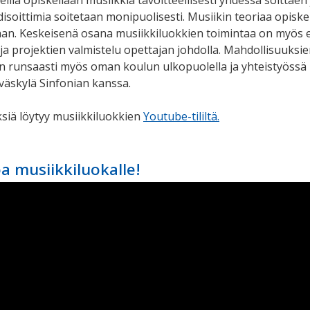
illa opiskellaan musiikkia tavoitteellisesti yhdessä soittaen 
disoittimia soitetaan monipuolisesti. Musiikin teoriaa opiske
n. Keskeisenä osana musiikkiluokkien toimintaa on myös e
 ja projektien valmistelu opettajan johdolla. Mahdollisuuks
on runsaasti myös oman koulun ulkopuolella ja yhteistyössä
yväskylä Sinfonian kanssa.
ksiä löytyy musiikkiluokkien
Youtube-tililtä.
a musiikkiluokalle!