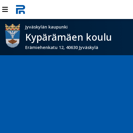
Jyväskylän kaupunki
Kypärämäen koulu
Erämiehenkatu 12, 40630 Jyväskylä