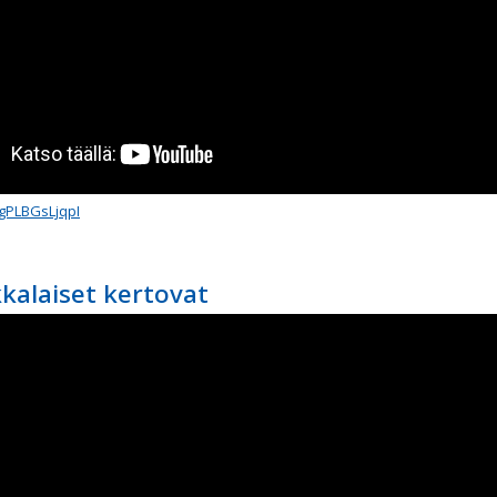
/gPLBGsLjqpI
kalaiset kertovat