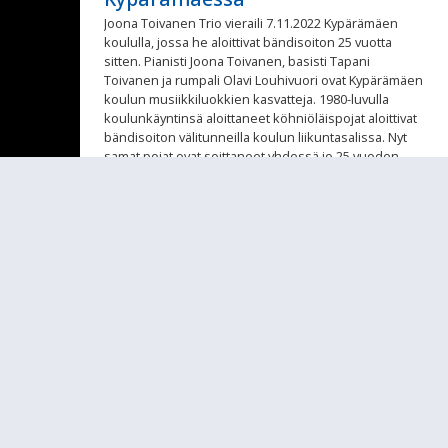
Joona Toivanen Trio vieraili 7.11.2022 Kypärämäen
koululla, jossa he aloittivat bändisoiton 25 vuotta
sitten. Pianisti Joona Toivanen, basisti Tapani
Toivanen ja rumpali Olavi Louhivuori ovat Kypärämäen
koulun musiikkiluokkien kasvatteja.
1980-luvulla
koulunkäyntinsä aloittaneet köhniöläispojat aloittivat
bändisoiton välitunneilla koulun liikuntasalissa. Nyt
samat pojat ovat soittaneet yhdessä jo 25 vuoden
ajan, julkaisseet menestyneitä ja palkittuja albumeita
ja kiertäneet maailmaa musiikkinsa kanssa. .