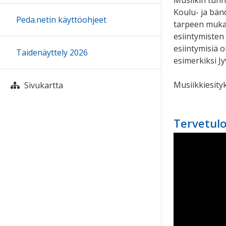
Musiikin tunne
Koulu- ja bän
Peda.netin käyttöohjeet
tarpeen mukaa
esiintymisten
esiintymisiä 
Taidenäyttely 2026
esimerkiksi J
Musiikkiesity
Sivukartta
Tervetulo