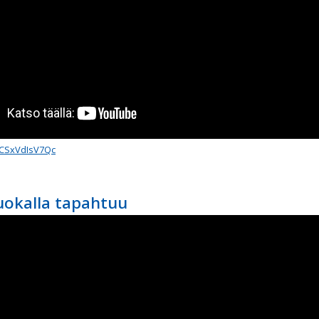
/CSxVdIsV7Qc
uokalla tapahtuu