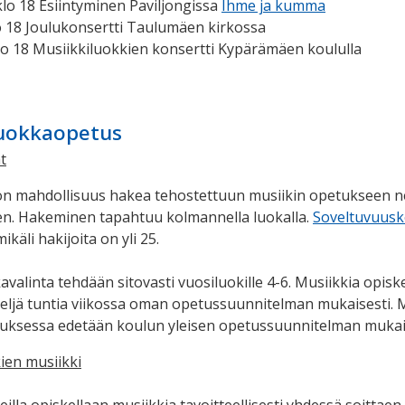
 klo 18 Esiintyminen Paviljongissa
Ihme ja kumma
klo 18 Joulukonsertti Taulumäen kirkossa
klo 18 Musiikkiluokkien konsertti Kypärämäen koululla
luokkaopetus
t
on mahdollisuus hakea tehostettuun musiikin opetukseen n
ien. Hakeminen tapahtuu kolmannella luokalla.
Soveltuvuus
ikäli hakijoita on yli 25.
valinta tehdään sitovasti vuosiluokille 4-6. Musiikkia opisk
eljä tuntia viikossa oman opetussuunnitelman mukaisesti.
tuksessa edetään koulun yleisen opetussuunnitelman mukai
ien musiikki