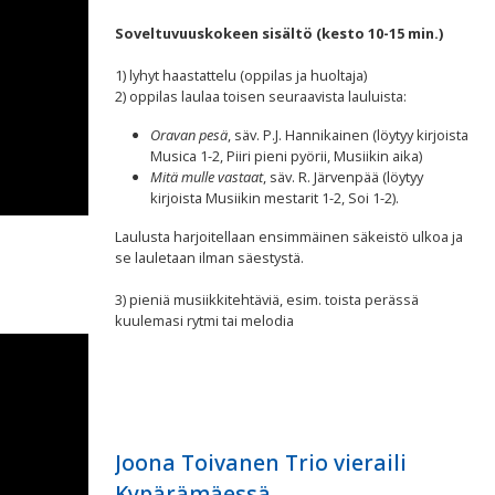
Soveltuvuuskokeen sisältö (kesto 10-15 min.)
1) lyhyt haastattelu (oppilas ja huoltaja)
2) oppilas laulaa toisen seuraavista lauluista:
Oravan pesä
, säv. P.J. Hannikainen (löytyy kirjoista
Musica 1-2, Piiri pieni pyörii, Musiikin aika)
Mitä mulle vastaat
, säv. R. Järvenpää (löytyy
kirjoista Musiikin mestarit 1-2, Soi 1-2).
Laulusta harjoitellaan ensimmäinen säkeistö ulkoa ja
se lauletaan ilman säestystä.
3) pieniä musiikkitehtäviä, esim. toista perässä
kuulemasi rytmi tai melodia
Joona Toivanen Trio vieraili
Kypärämäessä