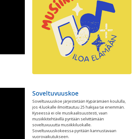
Soveltuvuuskoe
Soveltuvuuskoe järjestetään Kypärämäen koululla,
jos 4.luokalle ilmoittautuu 25 hakijaa tai enemmän.
Kyseessä ei ole musikaalisuustesti, vaan
musiikkitehtävillä pyritään selvittämään
soveltuvuuutta musiikkiluokalle.
Soveltuvuuskokeessa pyritään kannustavaan
vuorovaikutukseen.