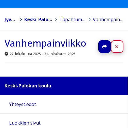
Jyväskylä
>
Keski-Palokan koulu
>
Tapahtumakalenteri
>
Vanhempainviikko
Vanhempainviikko
Jaa
Sul
27. lokakuuta 2025 - 31. lokakuuta 2025
Keski-Palokan koulu
Yhteystiedot
Luokkien sivut