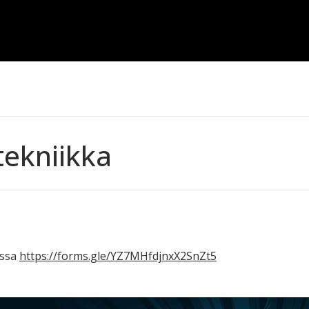
tekniikka
assa
https://forms.gle/YZ7MHfdjnxX2SnZt5