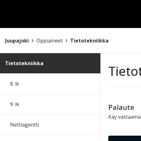
Juupajoki
>
Oppiaineet
>
Tietotekniikka
Tietotekniikka
Tieto
8. lk
9. lk
Palaute
Käy vastaam
Nettiagentti