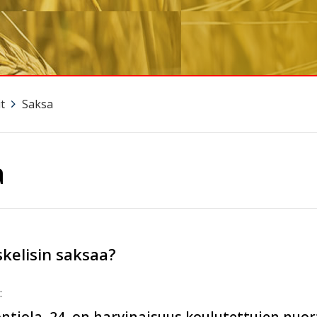
t
>
Saksa
a
skelisin saksaa?
:
ontiola, 24, on harvinaisuus koulutettujen nuo