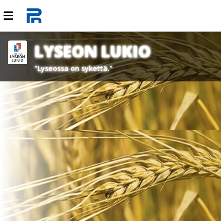
LYSEON LUKIO
"Lyseossa on sykettä."