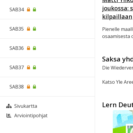
joukossa: 
SAB34
kilpaillaan
SAB35
Pienelle maall
osaamisesta o
SAB36
Saksa yhd
SAB37
Die Wiederve
Katso Yle Ar
SAB38
Lern Deut
Sivukartta
Arviointipohjat