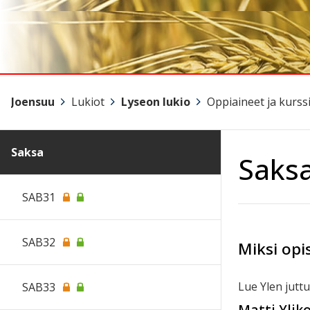
Joensuu
>
Lukiot
>
Lyseon lukio
>
Oppiaineet ja kurssi
Saksa
Saks
SAB31
SAB32
Miksi opi
Lue Ylen juttu
SAB33
Matti Ylik