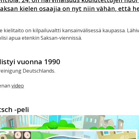
saksan kielen osaajia on nyt niin vähän, että h
e kielitaito on kilpailuvaltti kansainvälisessä kaupassa. Läh
lisi apua etenkin Saksan-viennissä.
istyi vuonna 1990
reinigung Deutschlands.
eenan
video
sch -peli