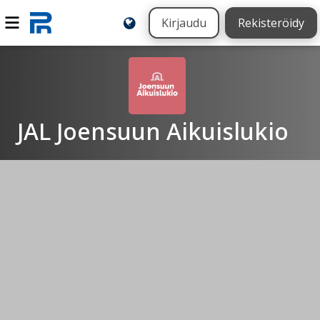
Kirjaudu
Rekisteröidy
JAL Joensuun Aikuislukio