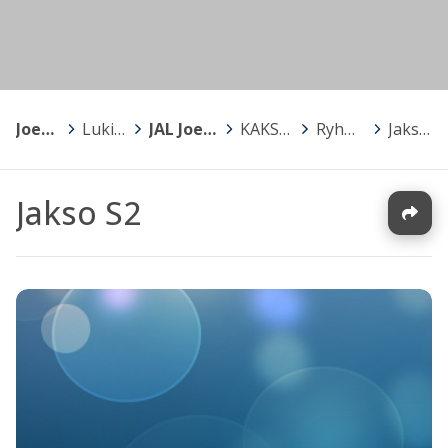
Joensuu
>
Lukiot
>
JAL Joensuun Aikuislukio
>
KAKSOISTUTKINTO
>
Ryhmien kalenterit
>
Jakso S2
Jakso S2