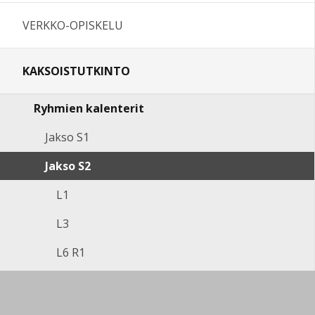
VERKKO-OPISKELU
KAKSOISTUTKINTO
Ryhmien kalenterit
Jakso S1
Jakso S2
L1
L3
L6 R1
L6 R2
Jakso S3