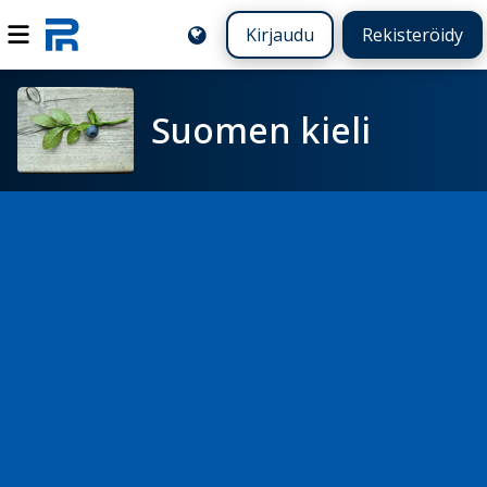
Kirjaudu
Rekisteröidy
Suomen kieli