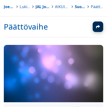
Joensuu
>
Lukiot
>
JAL Joensuun Aikuislukio
>
AIKUISTEN PERUSOPETUS
>
Suomen kieli
>
Päättövaihe
Päättövaihe