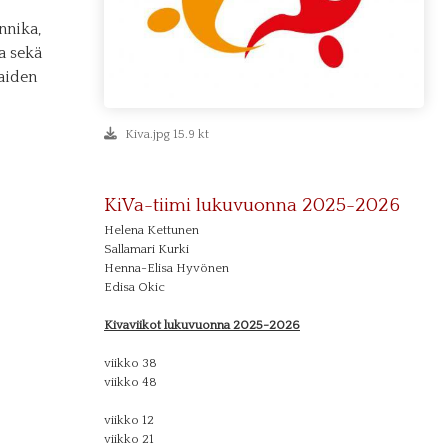
nnika,
a sekä
laiden
Kiva.jpg 15.9 kt
KiVa-tiimi lukuvuonna 2025-2026
Helena Kettunen
Sallamari Kurki
Henna-Elisa Hyvönen
Edisa Okic
Kivaviikot lukuvuonna 2025-2026
viikko 38
viikko 48
viikko 12
viikko 21