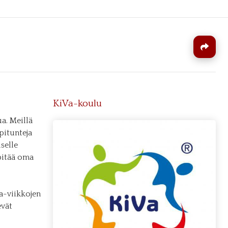
J
KiVa-koulu
a. Meillä
pitunteja
selle
pitää oma
a-viikkojen
evät