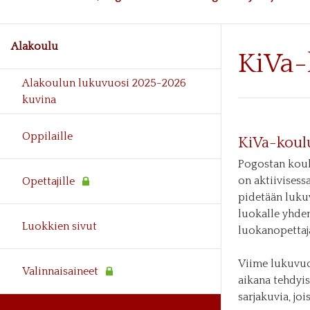
Alakoulu
KiVa-
Alakoulun lukuvuosi 2025-2026
kuvina
Oppilaille
KiVa-koul
Pogostan koul
on aktiivisess
Opettajille
pidetään lukuv
luokalle yhde
Luokkien sivut
luokanopettaj
Viime lukuvuo
Valinnaisaineet
aikana tehdyis
sarjakuvia, joi