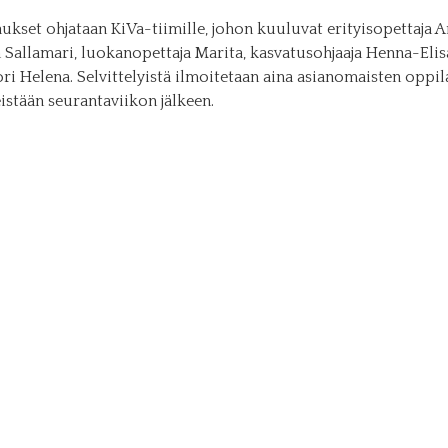
kset ohjataan KiVa-tiimille, johon kuuluvat erityisopettaja A
a Sallamari, luokanopettaja Marita, kasvatusohjaaja Henna-Elis
i Helena. Selvittelyistä ilmoitetaan aina asianomaisten oppi
istään seurantaviikon jälkeen.