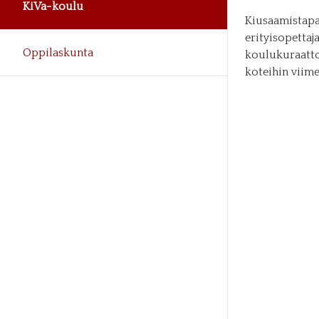
KiVa-koulu
Kiusaamistapau
erityisopettaj
Oppilaskunta
koulukuraattor
koteihin viime