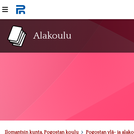
Alakoulu
Ilomantsin kunta, Pogostan koulu
>
Pogostan ylä- ja alak