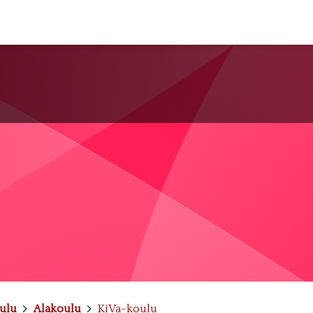
oulu
>
Alakoulu
>
KiVa-koulu