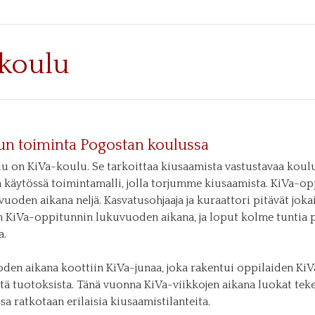
koulu
un toiminta Pogostan koulussa
u on KiVa-koulu. Se tarkoittaa kiusaamista vastustavaa koulu
a käytössä toimintamalli, jolla torjumme kiusaamista. KiVa-op
uoden aikana neljä. Kasvatusohjaaja ja kuraattori pitävät jokai
n KiVa-oppitunnin lukuvuoden aikana, ja loput kolme tuntia 
a.
den aikana koottiin KiVa-junaa, joka rakentui oppilaiden KiV
tä tuotoksista. Tänä vuonna KiVa-viikkojen aikana luokat tek
ssa ratkotaan erilaisia kiusaamistilanteita.