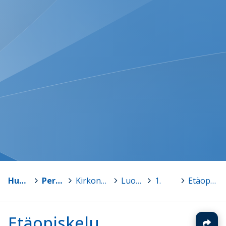
Humppila
>
Perusopetus
>
Kirkonkulman koulu
>
Luokat
>
1.
>
Etäopiskelu
Etäopiskelu