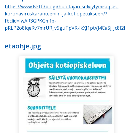
https://www.lskl.fi/blogi/huoltajan-selviytymisopas-
koronaviruskaranteeniin-ja-kotiopetukseen/?
fbclid=IwAR3GPKGmfp-
pRLP2o8IqeRv7mrUR_v5guTpVR-lkXJ1ptVJ4CaSj_Jc8I2I
etaohje.jpg