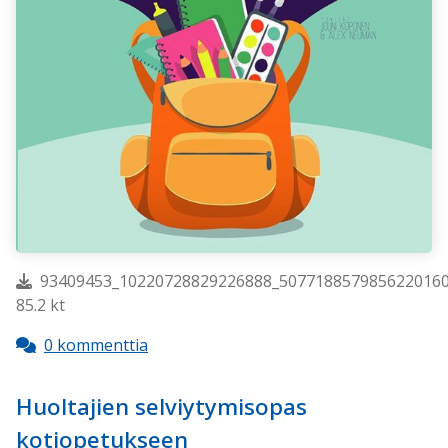
93409453_10220728829226888_5077188579856220160
85.2 kt
0 kommenttia
Huoltajien selviytymisopas
kotiopetukseen