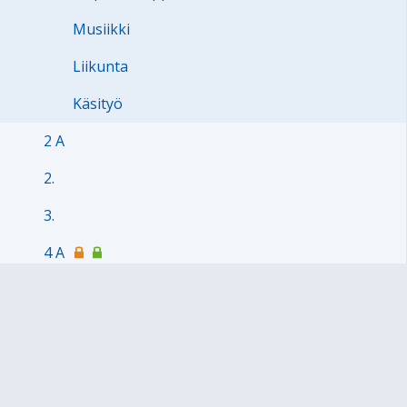
Musiikki
Liikunta
Käsityö
2 A
2.
3.
4 A
4 B
5 A
5 B
6.