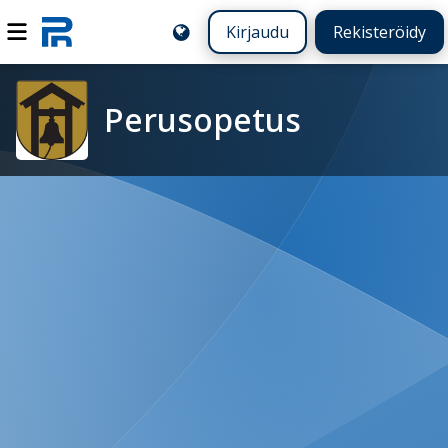
Kirjaudu
Rekisteröidy
Perusopetus