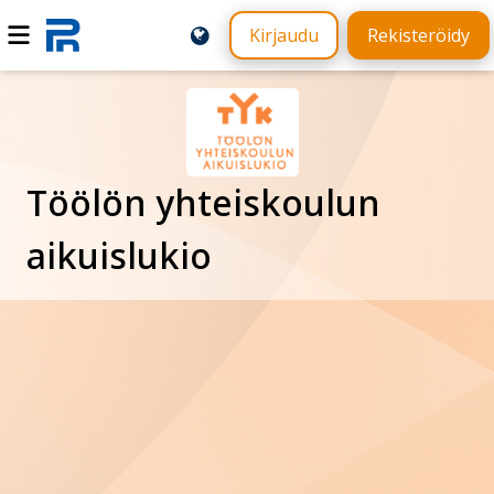
Kirjaudu
Rekisteröidy
Töölön yhteiskoulun
aikuislukio