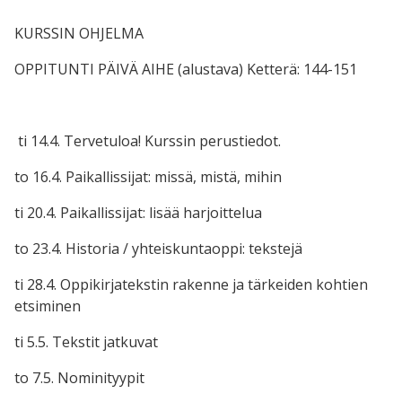
KURSSIN OHJELMA
OPPITUNTI PÄIVÄ AIHE (alustava) Ketterä: 144-151
ti 14.4. Tervetuloa! Kurssin perustiedot.
to 16.4. Paikallissijat: missä, mistä, mihin
ti 20.4. Paikallissijat: lisää harjoittelua
to 23.4. Historia / yhteiskuntaoppi: tekstejä
ti 28.4. Oppikirjatekstin rakenne ja tärkeiden kohtien
etsiminen
ti 5.5. Tekstit jatkuvat
to 7.5. Nominityypit