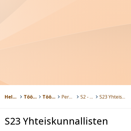
Helsinki
>
Töölön yhteiskoulu
>
Töölön yhteiskoulun aikuislukio
>
Perusopetus
>
S2 - Suomi toisena kielenä
>
S23 Yhteiskunnallisten aineiden tekstit tutummiksi, 6. periodi, Saara
S23 Yhteiskunnallisten