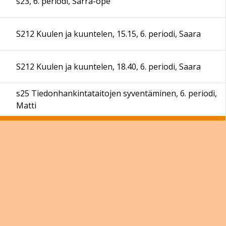
s23, 6. periodi, Sarra-ope
S212 Kuulen ja kuuntelen, 15.15, 6. periodi, Saara
S212 Kuulen ja kuuntelen, 18.40, 6. periodi, Saara
s25 Tiedonhankintataitojen syventäminen, 6. periodi,
Matti
S23 Yhteiskunnallisten aineiden tekstit
tutummiksi, 6. periodi, Saara
Arkisto