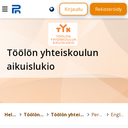
Kirjaudu
Rekisteröidy
Töölön yhteiskoulun
aikuislukio
Helsinki
>
Töölön yhteiskoulu
>
Töölön yhteiskoulun aikuislukio
>
Perusopetus
>
Englanti