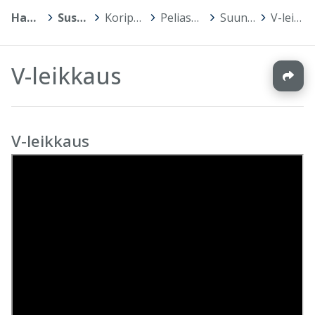
Hankkeet
>
Susi Campus
>
Koripallon perustaidot
>
Peliasento ja liikkuminen
>
Suunnanmuutokset
>
V-leikkaus
V-leikkaus
V-leikkaus