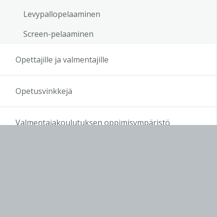
Levypallopelaaminen
Screen-pelaaminen
Opettajille ja valmentajille
Opetusvinkkejä
Valmentajakoulutuksen oppimisympäristö
Sivun alkuun
Ohjeet