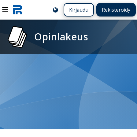
Kirjaudu
Rekisteröidy
Opinlakeus