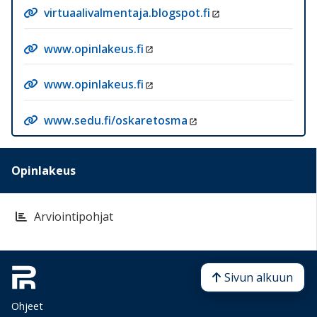
virtuaalivalmentaja.blogspot.fi
www.opinlakeus.fi
www.opinlakeus.fi
www.sedu.fi/oskaretosma
Opinlakeus
Arviointipohjat
Sivun alkuun
Ohjeet