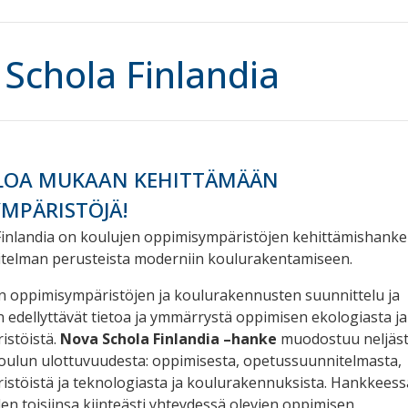
Schola Finlandia
LOA MUKAAN KEHITTÄMÄÄN
MPÄRISTÖJÄ!
inlandia on koulujen oppimisympäristöjen kehittämishanke
telman perusteista moderniin koulurakentamiseen.
en oppimisympäristöjen ja koulurakennusten suunnittelu ja
 edellyttävät tietoa ja ymmärrystä oppimisen ekologiasta ja
istöistä.
Nova Schola Finlandia –hanke
muodostuu neljäs
oulun ulottuvuudesta: oppimisesta, opetussuunnitelmasta,
stöistä ja teknologiasta ja koulurakennuksista. Hankkees
en toisiinsa kiinteästi yhteydessä olevien oppimisen