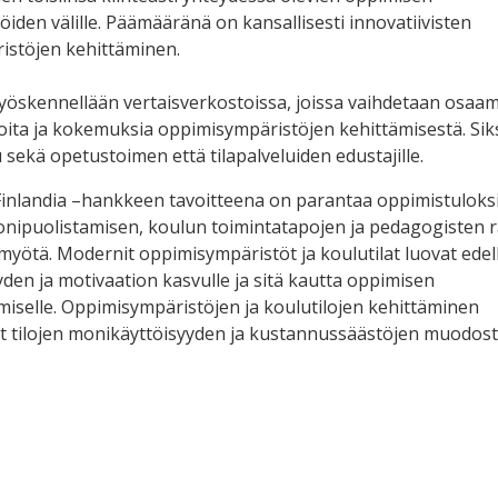
öiden välille. Päämääränä on kansallisesti innovatiivisten
istöjen kehittäminen.
öskennellään vertaisverkostoissa, joissa vaihdetaan osaam
oita ja kokemuksia oppimisympäristöjen kehittämisestä. Sik
 sekä opetustoimen että tilapalveluiden edustajille.
inlandia –hankkeen tavoitteena on parantaa oppimistuloks
ipuolistamisen, koulun toimintatapojen ja pedagogisten r
myötä. Modernit oppimisympäristöt ja koulutilat luovat edel
yden ja motivaation kasvulle ja sitä kautta oppimisen
iselle. Oppimisympäristöjen ja koulutilojen kehittäminen
t tilojen monikäyttöisyyden ja kustannussäästöjen muodos