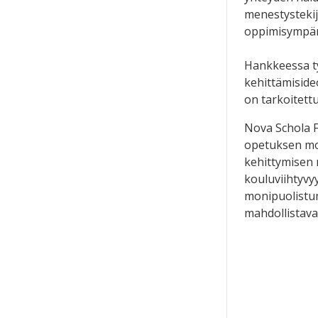
menestystekij
oppimisympär
Hankkeessa ty
kehittämiside
on tarkoitettu
Nova Schola F
opetuksen mon
kehittymisen 
kouluviihtyvy
monipuolistum
mahdollistava