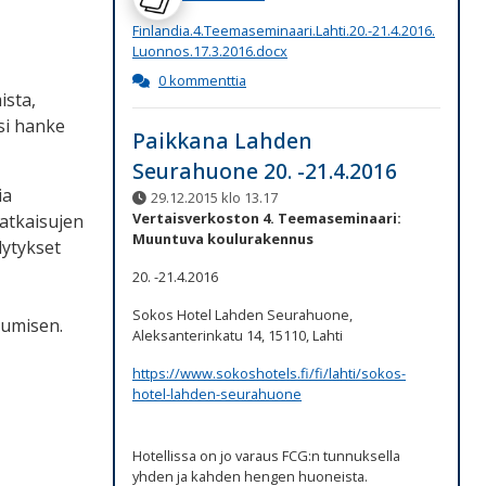
Finlandia.4.Teemaseminaari.Lahti.20.-21.4.2016.
Luonnos.17.3.2016.docx
0 kommenttia
ista,
si hanke
Paikkana Lahden
Seurahuone 20. -21.4.2016
ia
29.12.2015 klo 13.17
Vertaisverkoston 4. Teemaseminaari:
atkaisujen
Muuntuva koulurakennus
lytykset
20. -21.4.2016
Sokos Hotel Lahden Seurahuone,
tumisen.
Aleksanterinkatu 14, 15110, Lahti
https://www.sokoshotels.fi/fi/lahti/sokos-
hotel-lahden-seurahuone
Hotellissa on jo varaus FCG:n tunnuksella
yhden ja kahden hengen huoneista.