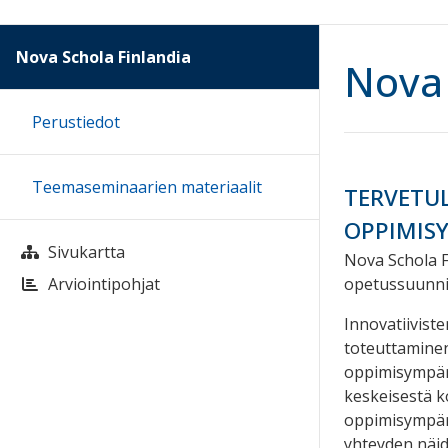
Nova Schola Finlandia
Nova 
Perustiedot
Teemaseminaarien materiaalit
TERVETU
OPPIMISY
Sivukartta
Nova Schola F
opetussuunni
Arviointipohjat
Innovatiivist
toteuttaminen
oppimisympär
keskeisestä k
oppimisympäri
yhteyden näid