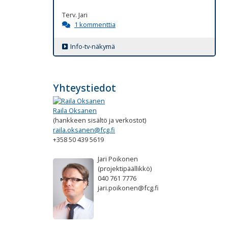
Terv. Jari
1 kommenttia
Info-tv-näkymä
Yhteystiedot
Raila Oksanen
(hankkeen sisältö ja verkostot)
raila.oksanen@fcg.fi
+358 50 439 5619
Jari Poikonen
(projektipäällikkö)
040 761 7776
jari.poikonen@fcg.fi