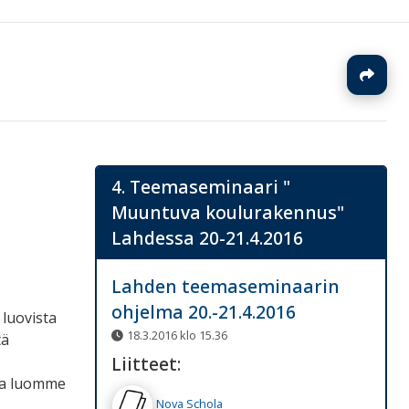
J
4. Teemaseminaari "
Muuntuva koulurakennus"
Lahdessa 20-21.4.2016
Lahden teemaseminaarin
ohjelma 20.-21.4.2016
 luovista
18.3.2016 klo 15.36
tä
Liitteet:
sa luomme
Nova Schola