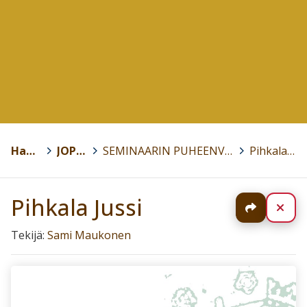
Hankkeet
>
JOPO2018
>
SEMINAARIN PUHEENVUOROJEN MATERIAALIT
>
Pihkala Jussi
Pihkala Jussi
Jaa
Sul
Tekijä:
Sami Maukonen