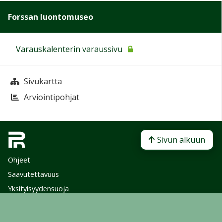
Forssan luontomuseo
Varauskalenterin varaussivu
Sivukartta
Arviointipohjat
Sivun alkuun
Ohjeet
Saavutettavuus
Yksityisyydensuoja
Lähetä palautetta Peda.net-ylläpidolle
Ilmoita asiaton sisältö