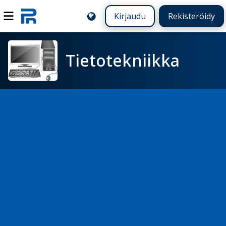
Kirjaudu
Rekisteröidy
Tietotekniikka