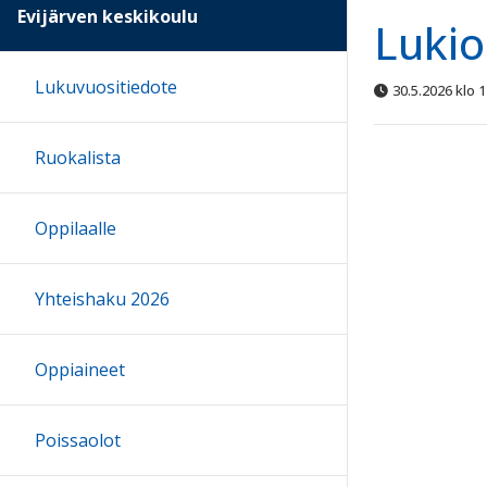
Evijärven keskikoulu
Lukio
Lukuvuositiedote
30.5.2026 klo 1
Ruokalista
Oppilaalle
Yhteishaku 2026
Oppiaineet
Poissaolot