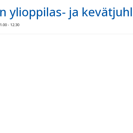
n ylioppilas- ja kevätjuh
1.00 - 12.30