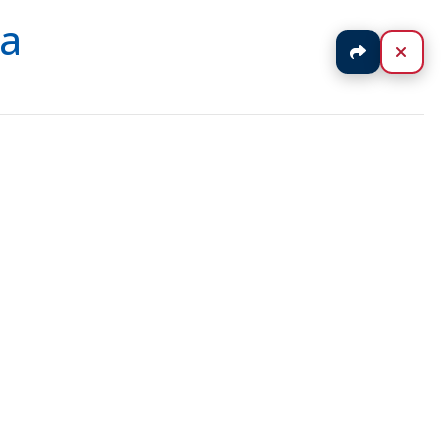
la
Jaa
Sulj