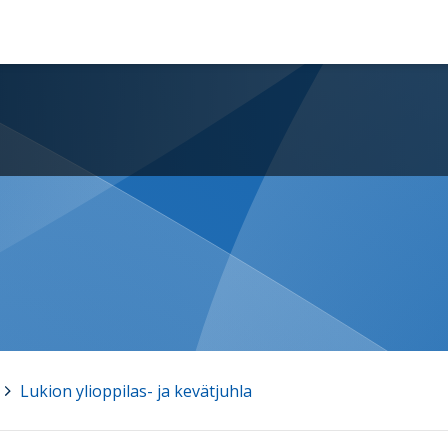
>
Lukion ylioppilas- ja kevätjuhla