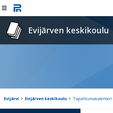
Evijärven keskikoulu
Evijärvi
>
Evijärven keskikoulu
>
Tapahtumakalenteri