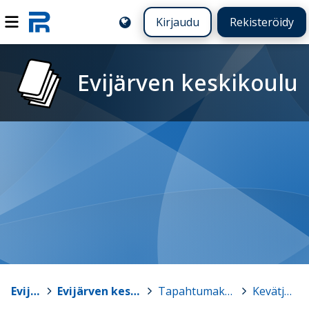
Kirjaudu
Rekisteröidy
Evijärven keskikoulu
Evijärvi
>
Evijärven keskikoulu
>
Tapahtumakalenteri
>
Kevätjuhla