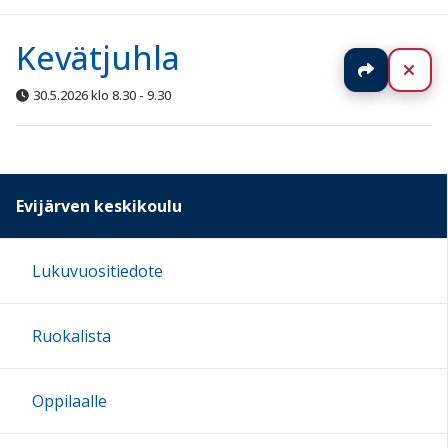
Kevätjuhla
Jaa
Sul
30.5.2026 klo 8.30 - 9.30
Evijärven keskikoulu
Lukuvuositiedote
Ruokalista
Oppilaalle