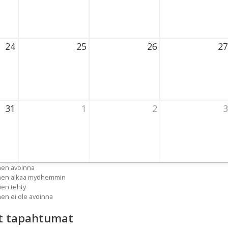
24
25
26
27
2026 Thursday
25 August 2026 Thursday
26 August 2026 Thursday
27 August 2026
31
1
2
3
2026 Thursday
1 September 2026 Thursday
2 September 2026 Thursday
3 September 20
nen avoinna
inen alkaa myöhemmin
nen tehty
nen ei ole avoinna
t tapahtumat