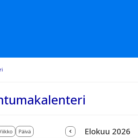
ri
htumakalenteri
Elokuu 2026
Viikko
Päivä