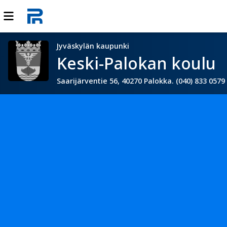
Jyväskylän kaupunki
Keski-Palokan koulu
Saarijärventie 56, 40270 Palokka. (040) 833 0579