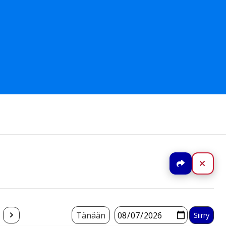
Jaa
Sulj
Tänään