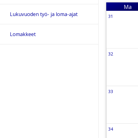
Ma
Maa
Lukuvuoden työ- ja loma-ajat
31
Viikko 31
27 July 202
Lomakkeet
32
Viikko 32
3 August 2
33
Viikko 33
10 August 
34
Viikko 34
17 August 