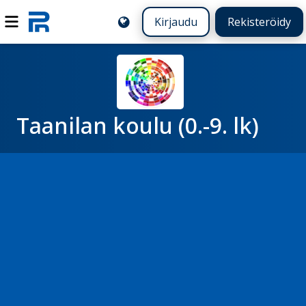
Kirjaudu
Rekisteröidy
Taanilan koulu (0.-9. lk)