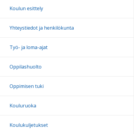
16:00
Koulun esittely
17:00
Yhteystiedot ja henkilökunta
18:00
Työ- ja loma-ajat
19:00
Oppilashuolto
20:00
Oppimisen tuki
21:00
Kouluruoka
22:00
Koulukuljetukset
23:00