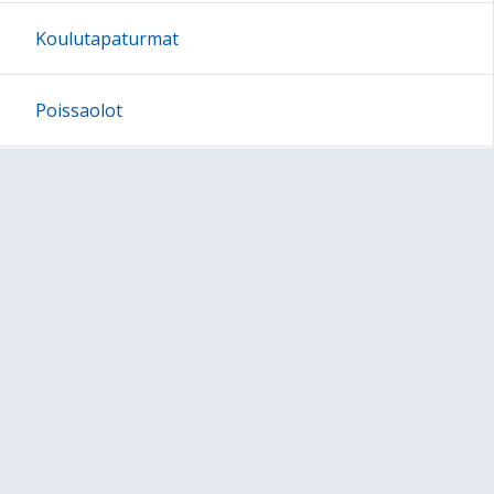
Koulutapaturmat
Poissaolot
Hankkeet
Ylivieskan kaupungin esiopetuksen
opetussuunnitelma 2026
Ylivieskan kaupungin perusopetuksen
opetussuunnitelma 2026
Kerhot
Oppilaskunta