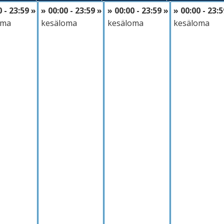
Maanantai
Tiistai
Keskiviikko
Torsta
0 - 23:59 »
» 00:00 - 23:59 »
» 00:00 - 23:59 »
» 00:00 - 23:5
08-03 Monday
2026-08-04 Tuesday
2026-08-05 Wednesday
2026-08-06
oma
kesäloma
kesäloma
kesäloma