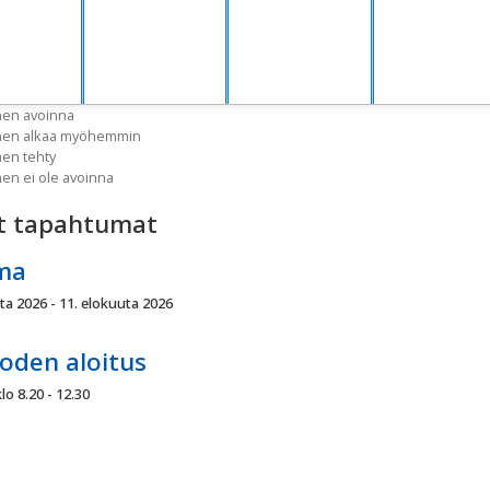
nen avoinna
inen alkaa myöhemmin
nen tehty
nen ei ole avoinna
t tapahtumat
ma
ta 2026 - 11. elokuuta 2026
oden aloitus
lo 8.20 - 12.30