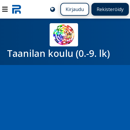
Kirjaudu
Rekisteröidy
Taanilan koulu (0.-9. lk)