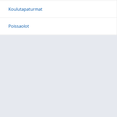
Koulutapaturmat
Poissaolot
Hankkeet
Ylivieskan kaupungin esiopetuksen
opetussuunnitelma 2026
Ylivieskan kaupungin perusopetuksen
opetussuunnitelma 2026
Kerhot
Oppilaskunta