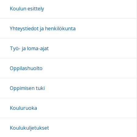
16:00
Koulun esittely
17:00
Yhteystiedot ja henkilökunta
18:00
Työ- ja loma-ajat
19:00
Oppilashuolto
20:00
Oppimisen tuki
21:00
Kouluruoka
22:00
Koulukuljetukset
23:00