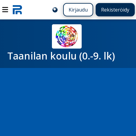
Kirjaudu
Rekisteröidy
Taanilan koulu (0.-9. lk)