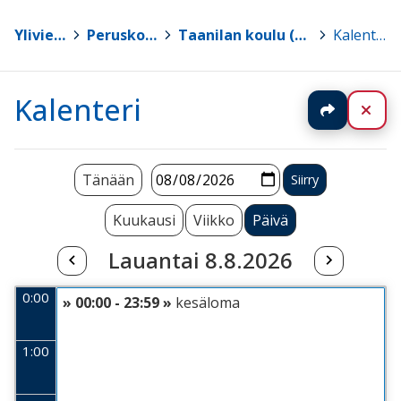
Ylivieska
>
Peruskoulut
>
Taanilan koulu (0.-9. lk)
>
Kalenteri
Kalenteri
Jaa
Sul
Tänään
Kuukausi
Viikko
Päivä
Lauantai 8.8.2026
0:00
» 00:00 - 23:59 »
kesäloma
1:00