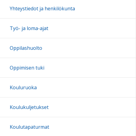
17:00
Yhteystiedot ja henkilökunta
18:00
Työ- ja loma-ajat
19:00
Oppilashuolto
20:00
Oppimisen tuki
21:00
Kouluruoka
22:00
Koulukuljetukset
23:00
Koulutapaturmat