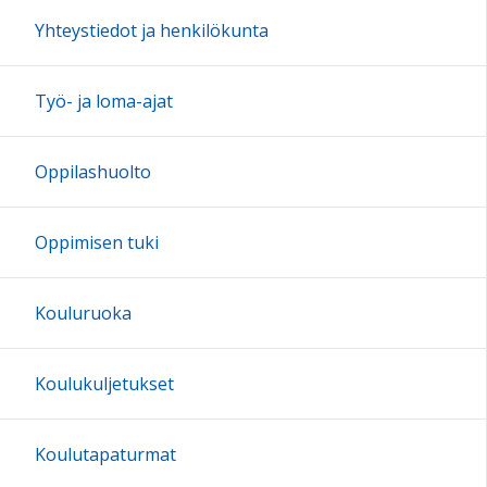
17:00
Yhteystiedot ja henkilökunta
18:00
Työ- ja loma-ajat
19:00
Oppilashuolto
20:00
Oppimisen tuki
21:00
Kouluruoka
22:00
Koulukuljetukset
23:00
Koulutapaturmat