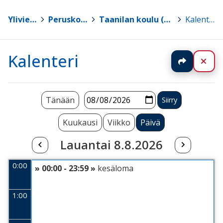
Ylivieska
>
Peruskoulut
>
Taanilan koulu (0.-9. lk)
>
Kalenteri
Kalenteri
Jaa
Sul
Tänään
Kuukausi
Viikko
Päivä
Lauantai 8.8.2026
0:00
» 00:00 - 23:59 »
kesäloma
1:00