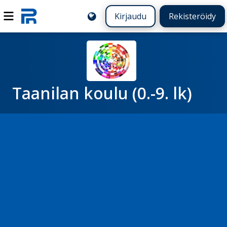
Kirjaudu
Rekisteröidy
Taanilan koulu (0.-9. lk)