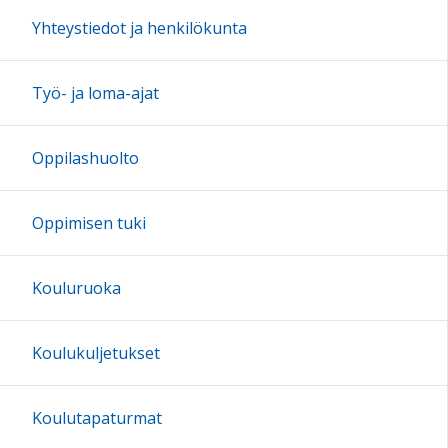
17:00
Yhteystiedot ja henkilökunta
18:00
Työ- ja loma-ajat
19:00
Oppilashuolto
20:00
Oppimisen tuki
21:00
Kouluruoka
22:00
Koulukuljetukset
23:00
Koulutapaturmat