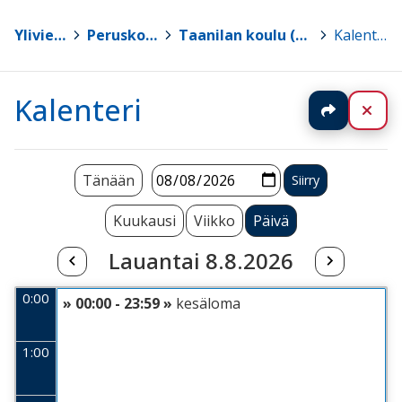
Ylivieska
>
Peruskoulut
>
Taanilan koulu (0.-9. lk)
>
Kalenteri
Kalenteri
Jaa
Sul
Tänään
Kuukausi
Viikko
Päivä
Lauantai 8.8.2026
0:00
» 00:00 - 23:59 »
kesäloma
1:00