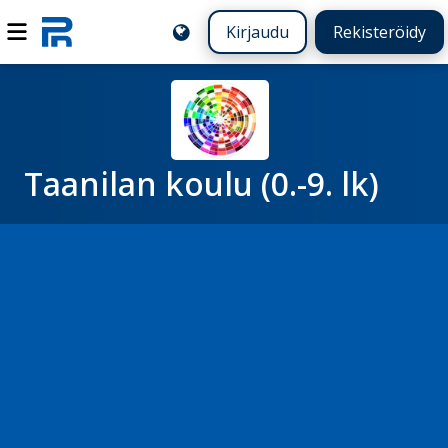
Kirjaudu
Rekisteröidy
Taanilan koulu (0.-9. lk)