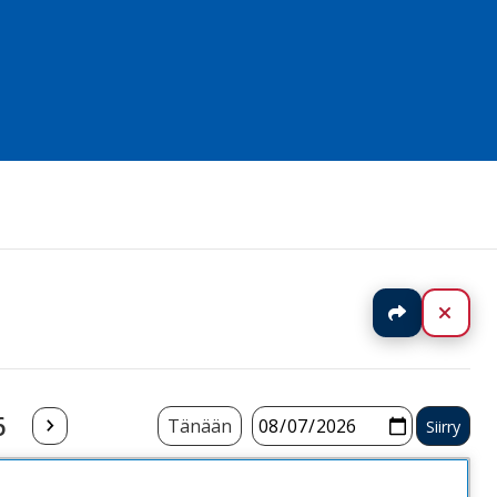
Jaa
Sulj
6
Tänään