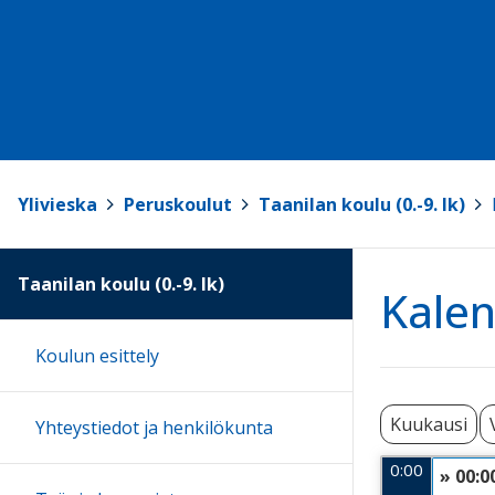
Ylivieska
>
Peruskoulut
>
Taanilan koulu (0.-9. lk)
>
Taanilan koulu (0.-9. lk)
Kalen
Koulun esittely
Kuukausi
Yhteystiedot ja henkilökunta
0:00
» 00:0