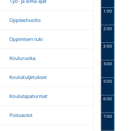
Työ- ja loma-ajat
1:00
Oppilashuolto
2:00
Oppimisen tuki
3:00
Kouluruoka
4:00
Koulukuljetukset
5:00
Koulutapaturmat
6:00
Poissaolot
7:00