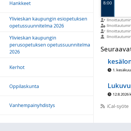
8:00
Hankkeet
Ylivieskan kaupungin esiopetuksen
9:00
Ilmoittautumi
opetussuunnitelma 2026
Ilmoittautum
Ilmoittautumi
Ilmoittautumi
Ylivieskan kaupungin
10:00
perusopetuksen opetussuunnitelma
Seuraava
2026
11:00
kesälo
Kerhot
1. kesäkuu
12:00
Lukuvu
Oppilaskunta
13:00
12.8.2026 k
Vanhempainyhdistys
iCal-syöte
14:00
15:00