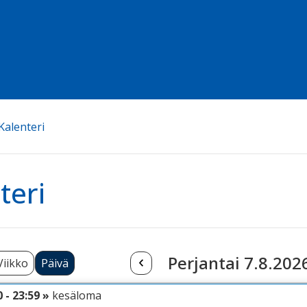
Kalenteri
teri
Perjantai 7.8.202
Viikko
Päivä
0 - 23:59 »
kesäloma