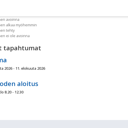
nen avoinna
inen alkaa myöhemmin
nen tehty
nen ei ole avoinna
t tapahtumat
ma
ta 2026 - 11. elokuuta 2026
oden aloitus
lo 8.20 - 12.30