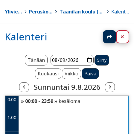
Ylivieska
>
Peruskoulut
>
Taanilan koulu (0.-9. lk)
>
Kalenteri
Kalenteri
Jaa
Sul
Tänään
Kuukausi
Viikko
Päivä
Sunnuntai 9.8.2026
0:00
» 00:00 - 23:59 »
kesäloma
1:00