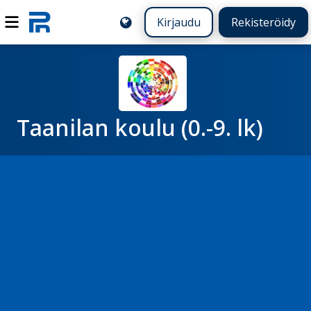
Kirjaudu
Rekisteröidy
Taanilan koulu (0.-9. lk)