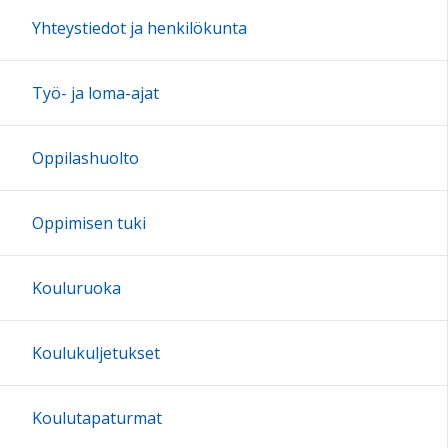
17:00
Yhteystiedot ja henkilökunta
18:00
Työ- ja loma-ajat
19:00
Oppilashuolto
20:00
Oppimisen tuki
21:00
Kouluruoka
22:00
Koulukuljetukset
23:00
Koulutapaturmat