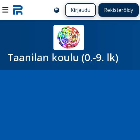
Kirjaudu
Rekisteröidy
Taanilan koulu (0.-9. lk)