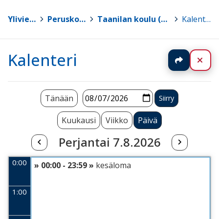
Ylivieska
>
Peruskoulut
>
Taanilan koulu (0.-9. lk)
>
Kalenteri
Kalenteri
Jaa
Sul
Tänään
Kuukausi
Viikko
Päivä
Perjantai 7.8.2026
0:00
» 00:00 - 23:59 »
kesäloma
1:00