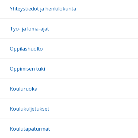
17:00
Yhteystiedot ja henkilökunta
18:00
Työ- ja loma-ajat
19:00
Oppilashuolto
20:00
Oppimisen tuki
21:00
Kouluruoka
22:00
Koulukuljetukset
23:00
Koulutapaturmat