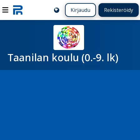
Kirjaudu
Rekisteröidy
Taanilan koulu (0.-9. lk)