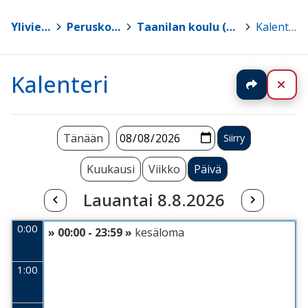
Ylivieska
>
Peruskoulut
>
Taanilan koulu (0.-9. lk)
>
Kalenteri
Kalenteri
Jaa
Sul
Tänään
Kuukausi
Viikko
Päivä
Lauantai 8.8.2026
0:00
» 00:00 - 23:59 »
kesäloma
1:00