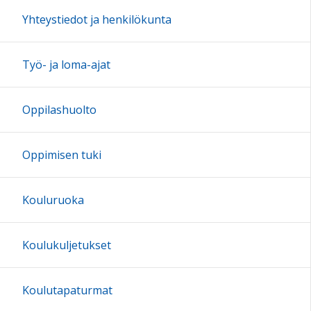
17:00
Yhteystiedot ja henkilökunta
18:00
Työ- ja loma-ajat
19:00
Oppilashuolto
20:00
Oppimisen tuki
21:00
Kouluruoka
22:00
Koulukuljetukset
23:00
Koulutapaturmat