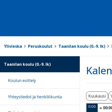
Ylivieska
>
Peruskoulut
>
Taanilan koulu (0.-9. lk)
>
Taanilan koulu (0.-9. lk)
Kalen
Koulun esittely
Kuukausi
Yhteystiedot ja henkilökunta
0:00
» 00:0