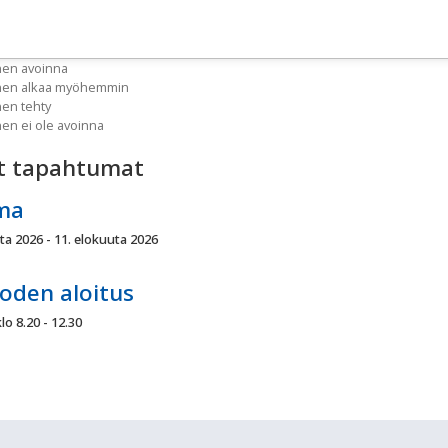
nen avoinna
inen alkaa myöhemmin
nen tehty
nen ei ole avoinna
t tapahtumat
ma
ta 2026 - 11. elokuuta 2026
oden aloitus
lo 8.20 - 12.30