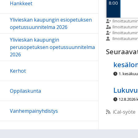
8:00
Hankkeet
Ylivieskan kaupungin esiopetuksen
9:00
Ilmoittautumi
opetussuunnitelma 2026
Ilmoittautum
Ilmoittautumi
Ilmoittautumi
Ylivieskan kaupungin
10:00
perusopetuksen opetussuunnitelma
Seuraava
2026
11:00
kesälo
Kerhot
1. kesäkuu
12:00
Lukuvu
Oppilaskunta
13:00
12.8.2026 k
Vanhempainyhdistys
iCal-syöte
14:00
15:00