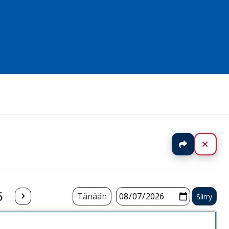
Jaa
Sulj
6
Tänään