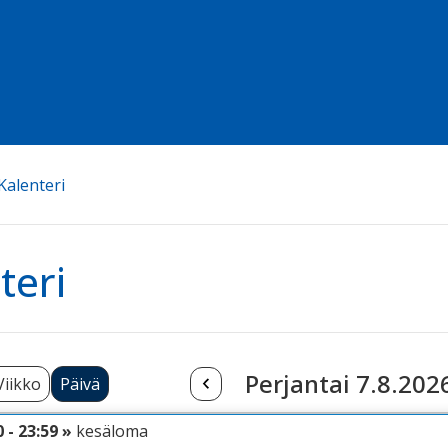
Kalenteri
teri
Perjantai 7.8.202
Viikko
Päivä
0 - 23:59 »
kesäloma