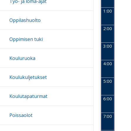
Työ- ja loma-ajat
1:00
Oppilashuolto
2:00
Oppimisen tuki
3:00
Kouluruoka
4:00
Koulukuljetukset
5:00
Koulutapaturmat
6:00
Poissaolot
7:00