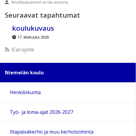
Ilmoittautuminen ei ole avoinna
10:00
Seuraavat tapahtumat
11:00
koulukuvaus
17. elokuuta 2026
12:00
iCal-syöte
13:00
Niemelän koulu
14:00
Henkilökunta
15:00
Työ- ja loma-ajat 2026-2027
16:00
17:00
Iltapäiväkerho ja muu kerhotoiminta