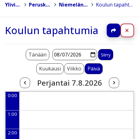
Ylivieska
>
Peruskoulut
>
Niemelän koulu
>
Koulun tapahtumia
Koulun tapahtumia
Jaa
Sul
Tänään
Kuukausi
Viikko
Päivä
Perjantai 7.8.2026
0:00
1:00
2:00