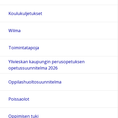
18:00
Koulukuljetukset
19:00
Wilma
20:00
Toimintatapoja
21:00
Ylivieskan kaupungin perusopetuksen
opetussuunnitelma 2026
22:00
Oppilashuoltosuunnitelma
23:00
Poissaolot
Oppimisen tuki