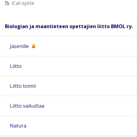
iCal-syöte
11:00
Biologian ja maantieteen opettajien liitto BMOL ry.
12:00
Jäsenille
13:00
Liitto
14:00
15:00
Liitto toimii
16:00
Liitto vaikuttaa
17:00
Natura