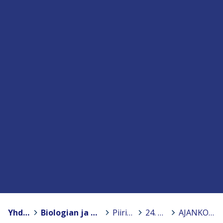
Yhdistykset
>
Biologian ja maantieteen opettajien liitto BMOL ry.
>
Piiriyhdistykset
>
24. Turku
>
AJANKOHTAISTA