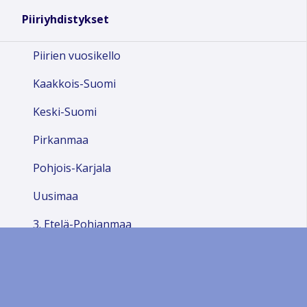
18:00
Piiriyhdistykset
19:00
Piirien vuosikello
Kaakkois-Suomi
20:00
Keski-Suomi
21:00
Pirkanmaa
Pohjois-Karjala
22:00
Uusimaa
23:00
3. Etelä-Pohjanmaa
5. Hyvinkää
6. Hämeenlinna