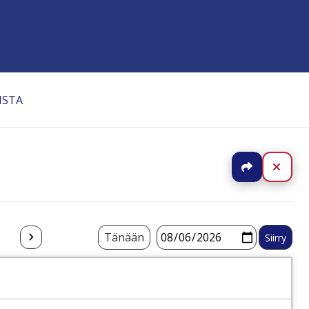
ISTA
Jaa
Sulj
Tänään