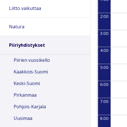
Liitto vaikuttaa
2:00
Natura
3:00
Piiriyhdistykset
4:00
Piirien vuosikello
5:00
Kaakkois-Suomi
Keski-Suomi
6:00
Pirkanmaa
7:00
Pohjois-Karjala
Uusimaa
8:00