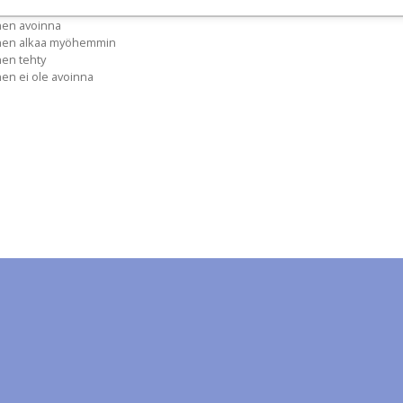
nen avoinna
inen alkaa myöhemmin
nen tehty
nen ei ole avoinna