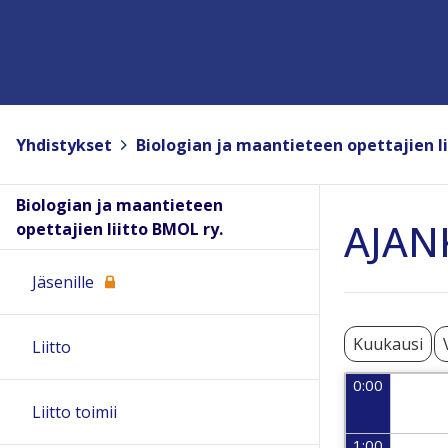
Yhdistykset
>
Biologian ja maantieteen opettajien li
Biologian ja maantieteen
AJAN
opettajien liitto BMOL ry.
Jäsenille
Kuukausi
Liitto
0:00
Liitto toimii
1:00