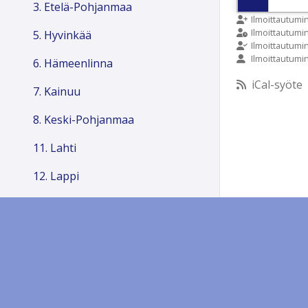
3. Etelä-Pohjanmaa
9:00
Ilmoittautumi
Ilmoittautum
5. Hyvinkää
Ilmoittautumi
Ilmoittautumi
10:00
6. Hämeenlinna
iCal-syöte
7. Kainuu
11:00
8. Keski-Pohjanmaa
12:00
11. Lahti
12. Lappi
13:00
13. Länsi-Pohja
14:00
14. Mikkeli
15. Sydsvenska distrikt
15:00
16. Oulu