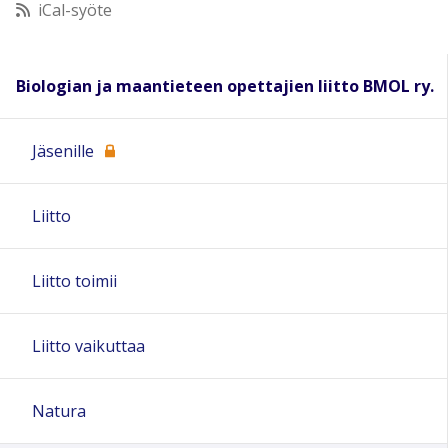
iCal-syöte
11:00
Biologian ja maantieteen opettajien liitto BMOL ry.
12:00
Jäsenille
13:00
Liitto
14:00
15:00
Liitto toimii
16:00
Liitto vaikuttaa
17:00
Natura