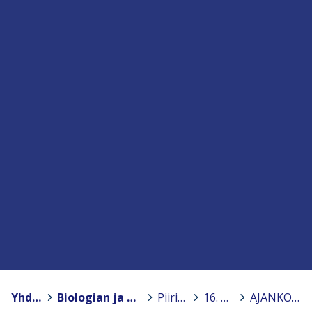
Yhdistykset
>
Biologian ja maantieteen opettajien liitto BMOL ry.
>
Piiriyhdistykset
>
16. Oulu
>
AJANKOHTAISTA