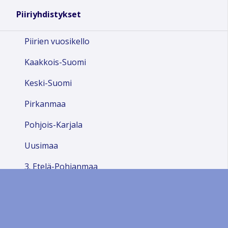
18:00
Piiriyhdistykset
19:00
Piirien vuosikello
Kaakkois-Suomi
20:00
Keski-Suomi
21:00
Pirkanmaa
Pohjois-Karjala
22:00
Uusimaa
23:00
3. Etelä-Pohjanmaa
5. Hyvinkää
6. Hämeenlinna