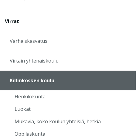
16:00
Virrat
17:00
Varhaiskasvatus
18:00
Virtain yhtenäiskoulu
19:00
Killinkosken koulu
20:00
Henkilökunta
21:00
Luokat
22:00
Mukavia, koko koulun yhteisiä, hetkiä
Oppilaskunta