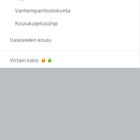
23:00
Vanhempaintoimikunta
Koulukuljetusohje
Vaskiveden koulu
Virtain lukio
OPS 2016
Koulutus
OAJ