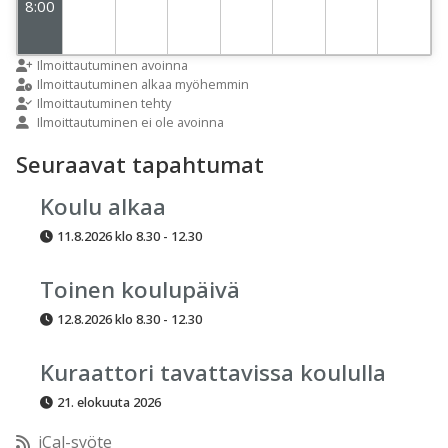
8:00
9:00
Ilmoittautuminen avoinna
Ilmoittautuminen alkaa myöhemmin
Ilmoittautuminen tehty
Ilmoittautuminen ei ole avoinna
10:00
Seuraavat tapahtumat
11:00
Koulu alkaa
11.8.2026 klo 8.30 - 12.30
12:00
Toinen koulupäivä
13:00
12.8.2026 klo 8.30 - 12.30
14:00
Kuraattori tavattavissa koululla
21. elokuuta 2026
15:00
iCal-syöte