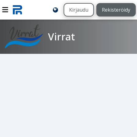
Kirjaudu
Rekisteröidy
Virrat