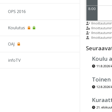
8:00
OPS 2016
9:00
Ilmoittautumi
Koulutus
Ilmoittautum
Ilmoittautumi
Ilmoittautumi
10:00
OAJ
Seuraava
11:00
Koulu 
infoTV
11.8.2026 k
12:00
Toinen
13:00
12.8.2026 k
14:00
Kuraatt
21. elokuu