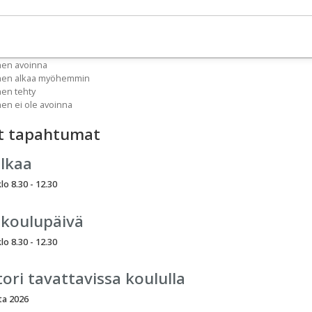
nen avoinna
inen alkaa myöhemmin
nen tehty
nen ei ole avoinna
t tapahtumat
alkaa
lo 8.30 - 12.30
 koulupäivä
lo 8.30 - 12.30
ori tavattavissa koululla
ta 2026