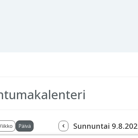
htumakalenteri
Sunnuntai 9.8.20
Viikko
Päivä