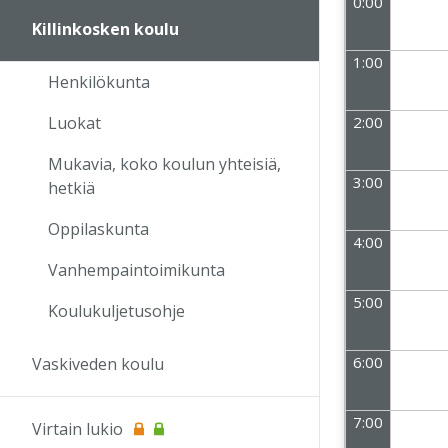
0:00
Killinkosken koulu
1:00
Henkilökunta
2:00
Luokat
Mukavia, koko koulun yhteisiä,
3:00
hetkiä
Oppilaskunta
4:00
Vanhempaintoimikunta
5:00
Koulukuljetusohje
6:00
Vaskiveden koulu
7:00
Virtain lukio