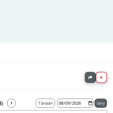
Jaa
Sulj
26
Tänään