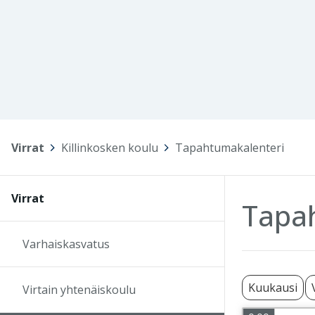
Virrat
>
Killinkosken koulu
>
Tapahtumakalenteri
Virrat
Tapa
Varhaiskasvatus
Kuukausi
Virtain yhtenäiskoulu