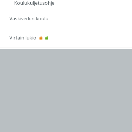
Koulukuljetusohje
Vaskiveden koulu
Virtain lukio
OPS 2016
Koulutus
OAJ
infoTV