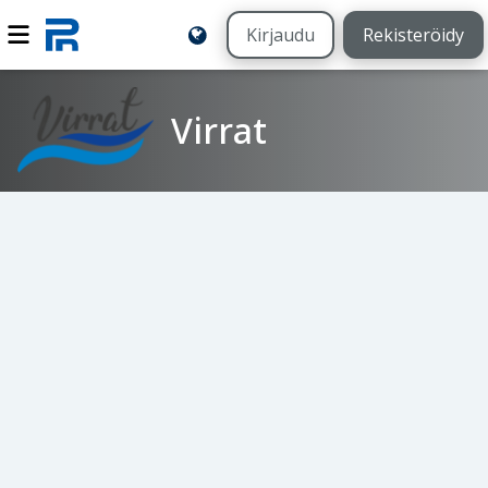
Kirjaudu
Rekisteröidy
Virrat