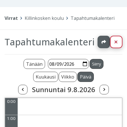
Virrat
>
Killinkosken koulu
>
Tapahtumakalenteri
Tapahtumakalenteri
Jaa
Sul
Tänään
Kuukausi
Viikko
Päivä
Sunnuntai 9.8.2026
0:00
1:00