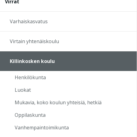
Virrat
17:00
Varhaiskasvatus
18:00
Virtain yhtenäiskoulu
19:00
Killinkosken koulu
20:00
Henkilökunta
21:00
Luokat
22:00
Mukavia, koko koulun yhteisiä, hetkiä
Oppilaskunta
23:00
Vanhempaintoimikunta