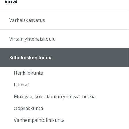
Virrat
17:00
Varhaiskasvatus
18:00
Virtain yhtenäiskoulu
19:00
Killinkosken koulu
20:00
Henkilökunta
21:00
Luokat
22:00
Mukavia, koko koulun yhteisiä, hetkiä
Oppilaskunta
23:00
Vanhempaintoimikunta