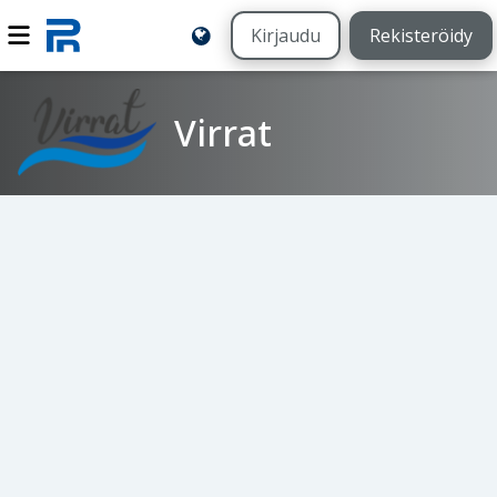
Kirjaudu
Rekisteröidy
Virrat