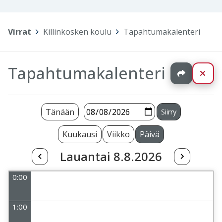
Virrat
>
Killinkosken koulu
>
Tapahtumakalenteri
Tapahtumakalenteri
Jaa
Sul
Tänään
Kuukausi
Viikko
Päivä
Lauantai 8.8.2026
0:00
1:00