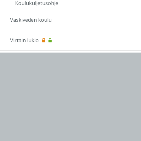
Koulukuljetusohje
Vaskiveden koulu
Virtain lukio
OPS 2016
Koulutus
OAJ
infoTV