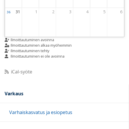
31
1
2
3
4
5
6
36
Viikko 36
31 August 2026 Thursday
1 September 2026 Thursday
2 September 2026 Thursday
3 September 2026 Thursday
4 September 2026 Thursday
5 September 2026 
6 Septemb
Ilmoittautuminen avoinna
Ilmoittautuminen alkaa myöhemmin
Ilmoittautuminen tehty
Ilmoittautuminen ei ole avoinna
iCal-syöte
Varkaus
Varhaiskasvatus ja esiopetus