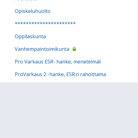
Opiskeluhuolto
**********************
Oppilaskunta
Vanhempaintoimikunta
Pro Varkaus ESR- hanke, menetelmät
ProVarkaus 2 -hanke, ESR:n rahoittama
Erityiskasvatuksen työryhmä
e-Opin alakoulun materiaalit
Urheilukisat
Iltapäivätoiminta
Kesäkerho