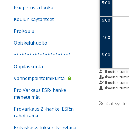
5:00
Esiopetus ja luokat
Koulun käytänteet
6:00
ProKoulu
7:00
Opiskeluhuolto
**********************
8:00
Oppilaskunta
9:00
Ilmoittautumi
Ilmoittautum
Vanhempaintoimikunta
Ilmoittautumi
Ilmoittautumi
10:00
Pro Varkaus ESR- hanke,
menetelmät
iCal-syöte
11:00
ProVarkaus 2 -hanke, ESR:n
rahoittama
12:00
Erityiskasvatuksen työryhmä