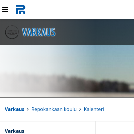
VARKAUS
Varkaus
>
Repokankaan koulu
>
Kalenteri
Varkaus