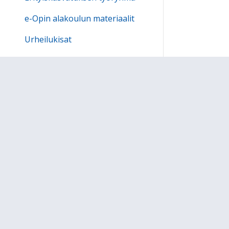
e-Opin alakoulun materiaalit
13:00
Urheilukisat
14:00
Iltapäivätoiminta
Kesäkerho
15:00
OPEMAPPI
16:00
Waltterin koulu
17:00
OPS 2016
18:00
******************************
19:00
Tietosuojaselosteet