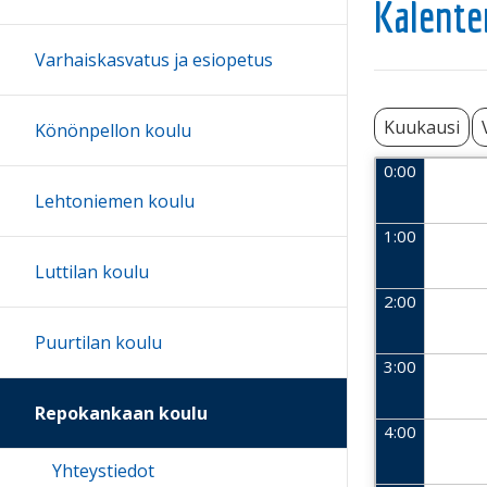
Kalente
Varhaiskasvatus ja esiopetus
Kuukausi
Könönpellon koulu
0:00
Lehtoniemen koulu
1:00
Luttilan koulu
2:00
Puurtilan koulu
3:00
Repokankaan koulu
4:00
Yhteystiedot