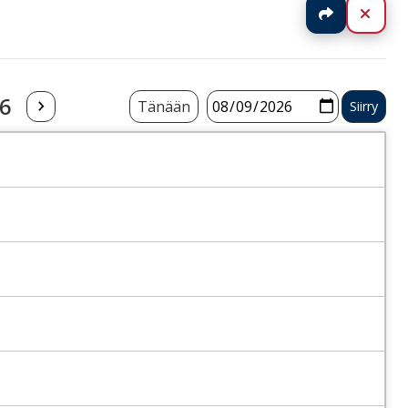
Jaa
Sulj
26
Tänään