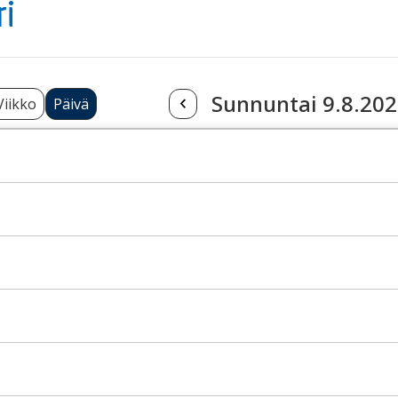
ri
Sunnuntai 9.8.20
Viikko
Päivä