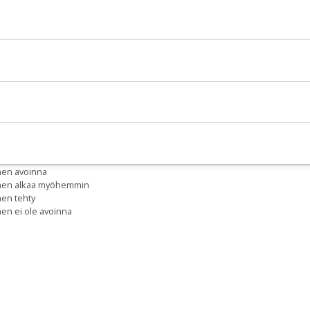
nen avoinna
inen alkaa myöhemmin
nen tehty
nen ei ole avoinna