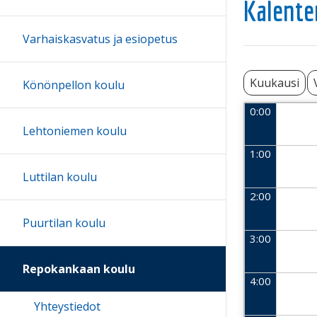
Kalente
Varhaiskasvatus ja esiopetus
Kuukausi
Könönpellon koulu
0:00
Lehtoniemen koulu
1:00
Luttilan koulu
2:00
Puurtilan koulu
3:00
Repokankaan koulu
4:00
Yhteystiedot