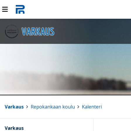
VARKAUS
Varkaus
>
Repokankaan koulu
>
Kalenteri
Varkaus