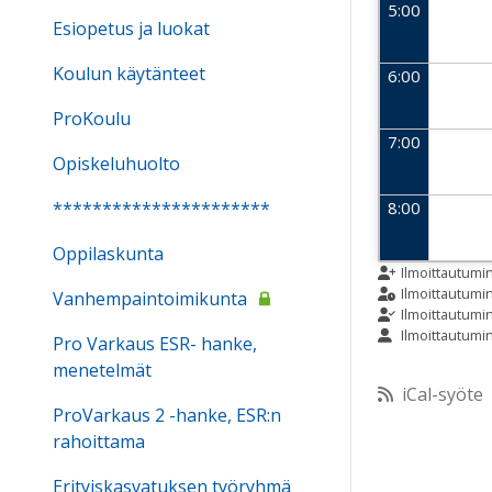
5:00
Esiopetus ja luokat
Koulun käytänteet
6:00
ProKoulu
7:00
Opiskeluhuolto
**********************
8:00
Oppilaskunta
9:00
Ilmoittautumi
Ilmoittautum
Vanhempaintoimikunta
Ilmoittautumi
Ilmoittautumi
10:00
Pro Varkaus ESR- hanke,
menetelmät
iCal-syöte
11:00
ProVarkaus 2 -hanke, ESR:n
rahoittama
12:00
Erityiskasvatuksen työryhmä