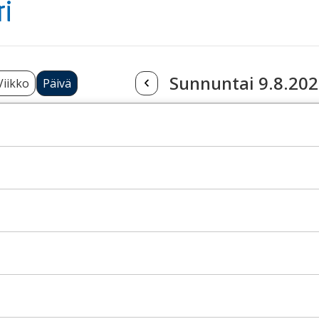
ri
Sunnuntai 9.8.20
Viikko
Päivä