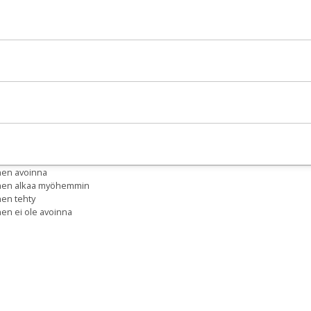
nen avoinna
inen alkaa myöhemmin
nen tehty
nen ei ole avoinna