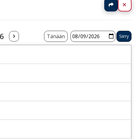
Jaa
Sulj
26
Tänään