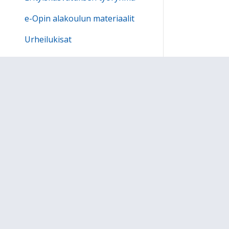
e-Opin alakoulun materiaalit
13:00
Urheilukisat
14:00
Iltapäivätoiminta
Kesäkerho
15:00
OPEMAPPI
16:00
Waltterin koulu
17:00
OPS 2016
18:00
******************************
19:00
Tietosuojaselosteet