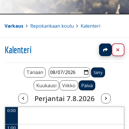
Varkaus
>
Repokankaan koulu
>
Kalenteri
Kalenteri
Jaa
Sul
Tänään
Kuukausi
Viikko
Päivä
Perjantai 7.8.2026
0:00
1:00