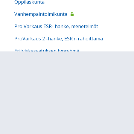
Oppilaskunta
Vanhempaintoimikunta
Pro Varkaus ESR- hanke, menetelmät
ProVarkaus 2 -hanke, ESR:n rahoittama
Erityiskasvatuksen työryhmä
e-Opin alakoulun materiaalit
Urheilukisat
Iltapäivätoiminta
Kesäkerho
OPEMAPPI
Waltterin koulu