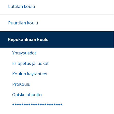
Luttilan koulu
17:00
Puurtilan koulu
18:00
Repokankaan koulu
19:00
Yhteystiedot
20:00
Esiopetus ja luokat
Koulun käytänteet
21:00
ProKoulu
22:00
Opiskeluhuolto
**********************
23:00