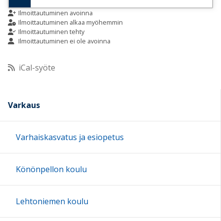
9:00
Ilmoittautuminen avoinna
Ilmoittautuminen alkaa myöhemmin
Ilmoittautuminen tehty
Ilmoittautuminen ei ole avoinna
10:00
iCal-syöte
11:00
12:00
Varkaus
13:00
Varhaiskasvatus ja esiopetus
14:00
Könönpellon koulu
15:00
Lehtoniemen koulu
16:00