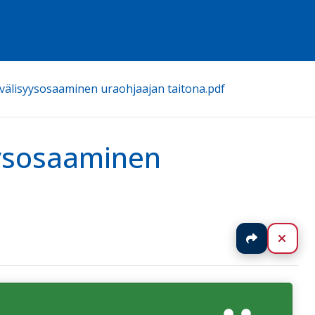
välisyysosaaminen uraohjaajan taitona.pdf
yysosaaminen
Jaa
Sulj