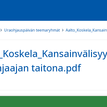
>
Uraohjauspäivän teemaryhmät
>
Aalto_Koskela_Kansain
_Koskela_Kansainvälis
jaajan taitona.pdf