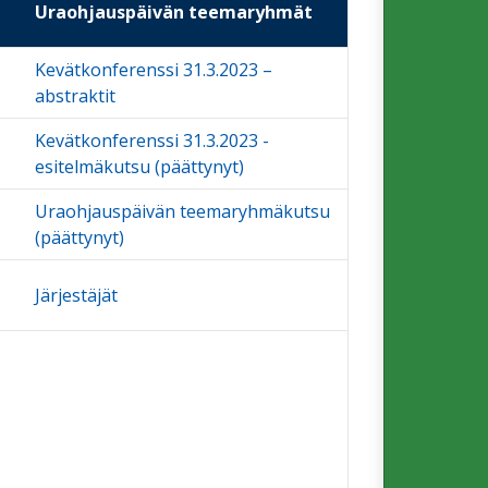
Uraohjauspäivän teemaryhmät
Kevätkonferenssi 31.3.2023 –
abstraktit
Kevätkonferenssi 31.3.2023 -
esitelmäkutsu (päättynyt)
Uraohjauspäivän teemaryhmäkutsu
(päättynyt)
Järjestäjät