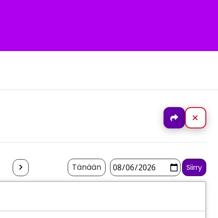
Jaa
Sulj
Tänään