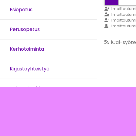
9:00
Ilmoittautum
Esiopetus
Ilmoittautu
Ilmoittautum
Ilmoittautum
10:00
Perusopetus
iCal-syöte
11:00
Kerhotoiminta
12:00
Kirjastoyhteistyö
13:00
KulttuuriVakka
14:00
15:00
Ohjeet
Lähetä palautetta Peda.net-y