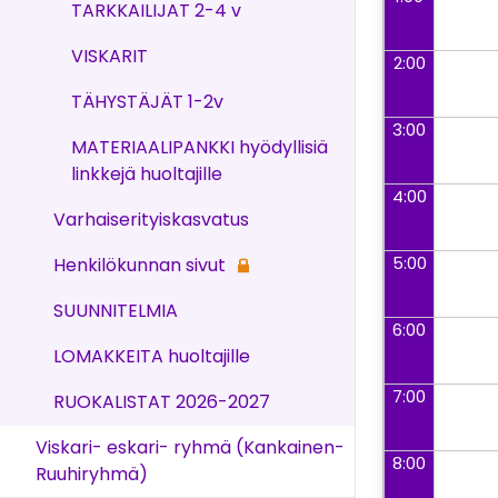
TARKKAILIJAT 2-4 v
VISKARIT
2:00
TÄHYSTÄJÄT 1-2v
3:00
MATERIAALIPANKKI hyödyllisiä
linkkejä huoltajille
4:00
Varhaiserityiskasvatus
5:00
Henkilökunnan sivut
SUUNNITELMIA
6:00
LOMAKKEITA huoltajille
7:00
RUOKALISTAT 2026-2027
Viskari- eskari- ryhmä (Kankainen-
8:00
Ruuhiryhmä)