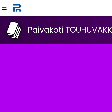
Päiväkoti TOUHUVAK