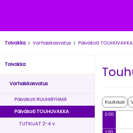
Toivakka
>
Varhaiskasvatus
>
Päiväkoti TOUHUVAKKA
Toivakka
Touh
Varhaiskasvatus
Päiväkoti RUUHIRYHMÄ
Kuukausi
V
Päiväkoti TOUHUVAKKA
0:00
TUTKIJAT 2-4 v
1:00