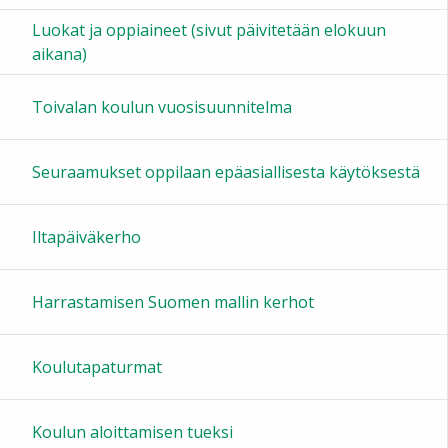
Luokat ja oppiaineet (sivut päivitetään elokuun
15:00
aikana)
16:00
Toivalan koulun vuosisuunnitelma
17:00
Seuraamukset oppilaan epäasiallisesta käytöksestä
18:00
Iltapäiväkerho
19:00
Harrastamisen Suomen mallin kerhot
20:00
Koulutapaturmat
21:00
Koulun aloittamisen tueksi