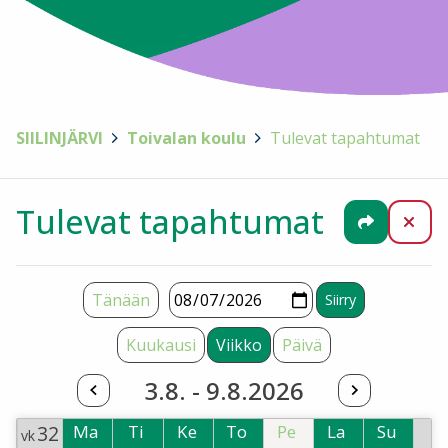
SIILINJÄRVI
>
Toivalan koulu
>
Tulevat tapahtumat
Tulevat tapahtumat
Jaa
Sul
Tänään
Kuukausi
Viikko
Päivä
3.8. - 9.8.2026
32
Ma
Ti
Ke
To
Pe
La
Su
vk