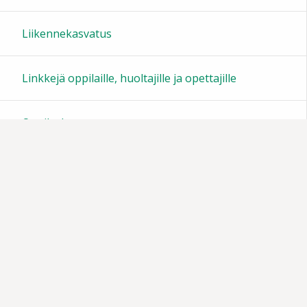
22:00
Liikennekasvatus
23:00
Linkkejä oppilaille, huoltajille ja opettajille
Oppilaskunta
Tiedotteita
Muistoja vuosien varrelta
Vanhempainyhdistys