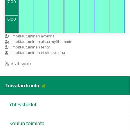
7:00
8:00
9:00
Ilmoittautuminen avoinna
Ilmoittautuminen alkaa myöhemmin
Ilmoittautuminen tehty
Ilmoittautuminen ei ole avoinna
10:00
iCal-syöte
11:00
Toivalan koulu
12:00
Yhteystiedot
13:00
Koulun toiminta
14:00