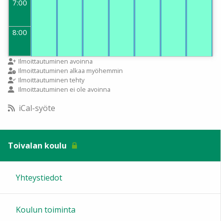
7:00
8:00
9:00
Ilmoittautuminen avoinna
Ilmoittautuminen alkaa myöhemmin
Ilmoittautuminen tehty
Ilmoittautuminen ei ole avoinna
10:00
iCal-syöte
11:00
Toivalan koulu
12:00
Yhteystiedot
13:00
Koulun toiminta
14:00