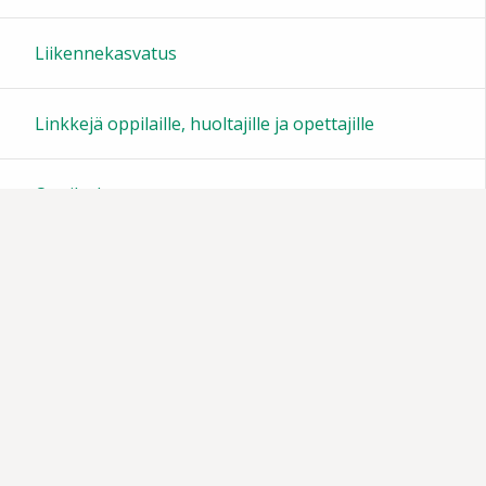
22:00
Liikennekasvatus
23:00
Linkkejä oppilaille, huoltajille ja opettajille
Oppilaskunta
Tiedotteita
Muistoja vuosien varrelta
Vanhempainyhdistys