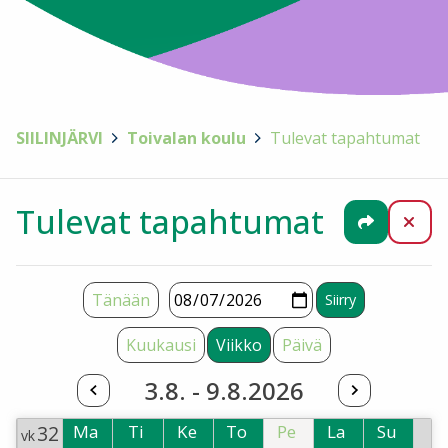
SIILINJÄRVI
>
Toivalan koulu
>
Tulevat tapahtumat
Tulevat tapahtumat
Jaa
Sul
Tänään
Kuukausi
Viikko
Päivä
3.8. - 9.8.2026
32
Ma
Ti
Ke
To
Pe
La
Su
vk