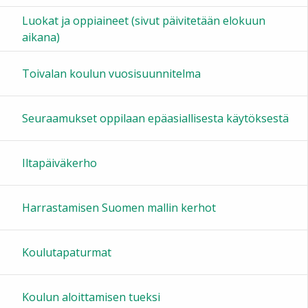
Luokat ja oppiaineet (sivut päivitetään elokuun
15:00
aikana)
16:00
Toivalan koulun vuosisuunnitelma
17:00
Seuraamukset oppilaan epäasiallisesta käytöksestä
18:00
Iltapäiväkerho
19:00
Harrastamisen Suomen mallin kerhot
20:00
Koulutapaturmat
21:00
Koulun aloittamisen tueksi